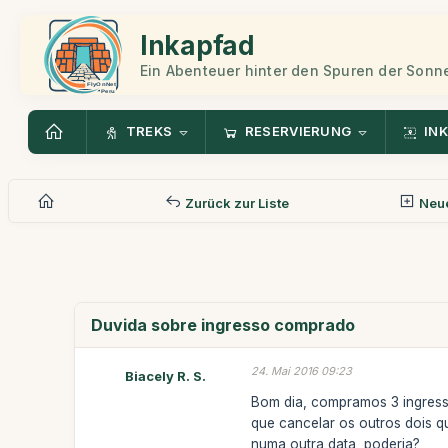
Inkapfad
Ein Abenteuer hinter den Spuren der Sonn
TREKS
RESERVIERUNG
INK
Zurück zur Liste
Neue
Duvida sobre ingresso comprado
24. Mai 2016 09:23
Biacely R. S.
Bom dia, compramos 3 ingress
que cancelar os outros dois 
numa outra data, poderia?