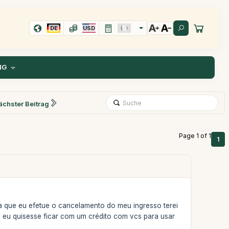
DE
USD
NG
ächster Beitrag
Page 1 of 1
1
a que eu efetue o cancelamento do meu ingresso terei
eu quisesse ficar com um crédito com vcs para usar