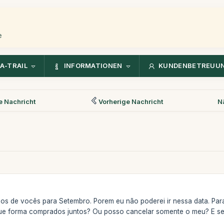
e
A-TRAIL
INFORMATIONEN
KUNDENBETREUU
 Nachricht
Vorherige Nachricht
N
os de vocês para Setembro. Porem eu não poderei ir nessa data. Par
que forma comprados juntos? Ou posso cancelar somente o meu? E se 