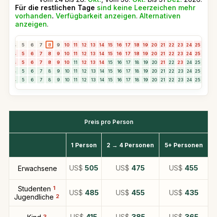
Für die restlichen Tage
sind keine Leerzeichen mehr
vorhanden
.
Verfügbarkeit anzeigen
.
Alternativen
anzeigen
.
3
4
5
6
7
8
9
10
11
12
13
14
15
16
17
18
19
20
21
22
23
24
25
26
2
3
4
5
6
7
8
9
10
11
12
13
14
15
16
17
18
19
20
21
22
23
24
25
26
2
3
4
5
6
7
8
9
10
11
12
13
14
15
16
17
18
19
20
21
22
23
24
25
26
2
3
4
5
6
7
8
9
10
11
12
13
14
15
16
17
18
19
20
21
22
23
24
25
26
2
3
4
5
6
7
8
9
10
11
12
13
14
15
16
17
18
19
20
21
22
23
24
25
26
2
Preis pro Person
1 Person
2 → 4 Personen
5+ Personen
US$
505
US$
475
US$
455
Erwachsene
Studenten
1
US$
485
US$
455
US$
435
Jugendliche
2
US$
US$
US$
3