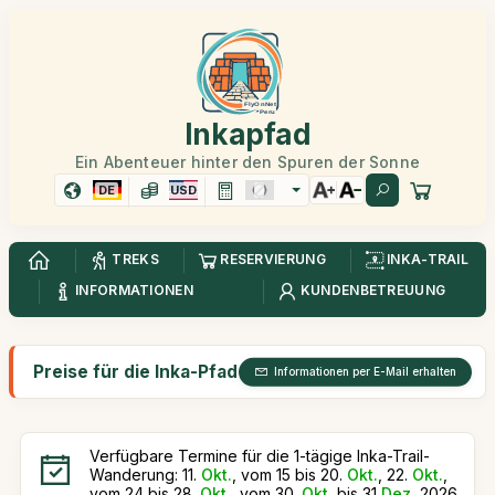
Inkapfad
Ein Abenteuer hinter den Spuren der Sonne
DE
USD
TREKS
RESERVIERUNG
INKA-TRAIL
INFORMATIONEN
KUNDENBETREUUNG
Preise für die Inka-Pfad Reise Ganztägig
Informationen per E-Mail erhalten
Verfügbare Termine für die 1-tägige Inka-Trail-
Wanderung: 11.
Okt.
, vom 15 bis 20.
Okt.
, 22.
Okt.
,
vom 24 bis 28.
Okt.
, vom 30.
Okt.
bis 31
Dez.
2026.