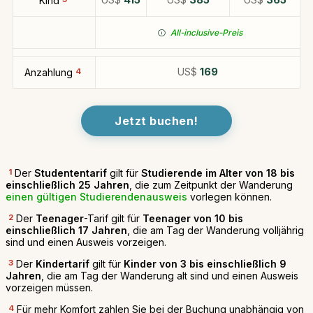
415
385
365
Kind
All-inclusive-Preis
US$
169
Anzahlung
4
Jetzt buchen!
1
Der
Studententarif
gilt für
Studierende im Alter von 18 bis
einschließlich 25 Jahren
, die zum Zeitpunkt der Wanderung
einen gültigen Studierendenausweis
vorlegen können.
2
Der
Teenager
-Tarif gilt für
Teenager von 10 bis
einschließlich 17 Jahren
, die am Tag der Wanderung volljährig
sind und einen Ausweis vorzeigen.
3
Der
Kindertarif
gilt für
Kinder von 3 bis einschließlich 9
Jahren
, die am Tag der Wanderung alt sind und einen Ausweis
vorzeigen müssen.
4
Für mehr Komfort zahlen Sie bei der Buchung unabhängig von