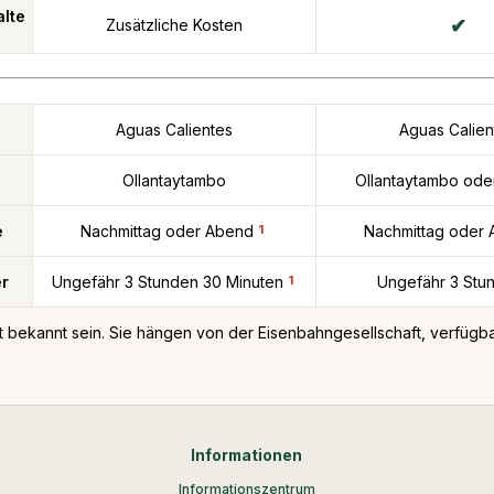
alte
Zusätzliche Kosten
Aguas Calientes
Aguas Calien
Ollantaytambo
Ollantaytambo ode
e
Nachmittag oder Abend
1
Nachmittag oder
r
Ungefähr 3 Stunden 30 Minuten
1
Ungefähr 3 Stu
ht bekannt sein. Sie hängen von der Eisenbahngesellschaft, verfüg
Informationen
Informationszentrum