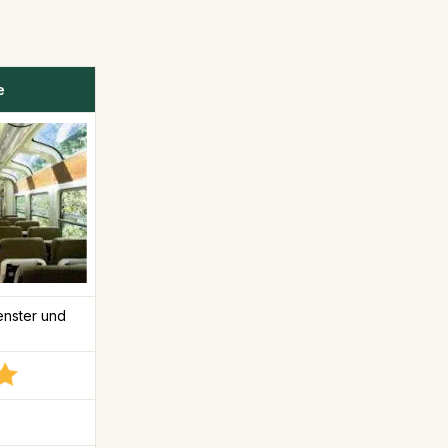
e
nster und
)