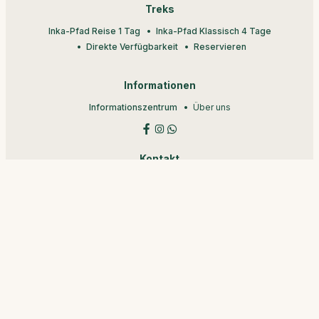
Treks
Inka-Pfad Reise 1 Tag
Inka-Pfad Klassisch 4 Tage
Direkte Verfügbarkeit
Reservieren
Informationen
Informationszentrum
Über uns
Kontakt
Kontakt
+51 91518-1506
WhatsApp
+
Beschwerdebuch
© 2006-2026 FlyOnNet Peru •
•
Seitenverzeichnis
•
•
•
Nutzungsbedingungen
Vertraulichkeitspolitik
Data Protection