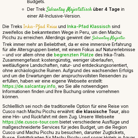
Budgets.
Salcantay Majestätisch
Der Trek
über 4 Tage
in
einer All-Inclusive-Version.
Inka-Pfad Reise
Die Treks
und
Inka-Pfad Klassisch
sind
zweifellos die bekanntesten Wege in Peru, um den Machu
Picchu zu erreichen. Allerdings gewinnt der
Salcantay Majestic
Trek immer mehr an Beliebtheit, da er eine immersive Erfahrung
für alle Altersgruppen bietet, mit einem Fokus auf Naturerlebnisse
– und vor allem ohne die
begrenzten Plätze
des Inka-Trails.
Zusammengefasst: kostengünstig, weniger überlaufen,
weitläufigere Landschaften, natur- und entdeckungsorientiert,
ohne archäologische Ruinen. Aufgrund des wachsenden Erfolgs
und um die Erwartungen der anspruchsvollsten Reisenden zu
erfüllen, haben wir eine eigene Webseite erstellt:
https://de.salcantay.info
, wo Sie alle notwendigen
Informationen finden und Ihre Buchung online vornehmen
können.
Schließlich sei noch die traditionelle Option für eine Reise von
Cusco nach Machu Picchu erwähnt:
die klassische Tour
, also
eine Hin- und Rückfahrt mit dem Zug. Unsere Webseite
https://de.cusco-tour.com
bietet verschiedene Ausflüge und
maßgeschneiderte Services für jedes Budget, um die Region
Cusco und Machu Picchu zu besuchen, darunter Zugtickets,
Busse, Eintrittskarten für Machu Picchu und sogar Hotels in Aguas