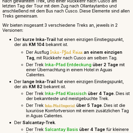
nach gewähltem Trek, und einer Rückkehr nach Cusco am
letzten Tag der Tour mit dem Zug nach Ollantaytambo und
anschließend mit dem Bus nach Cusco. Diese Elemente sind allen
Treks gemeinsam.
Wir bieten insgesamt 3 verschiedene Treks an, jeweils in 2
Versionen:
Der
kurze Inka-Trail
hat einen einzigen Einstiegspunkt,
der als
KM 104
bekannt ist.
Inka-Pfad Reise
Der Ausflug
an einem einzigen
Tag
, mit Rückkehr nach Cusco am selben Tag.
Der Trek
Inka-Pfad Entdeckung
über 2 Tage
mit
einer Übernachtung in einem Hotel in Aguas
Calientes.
Der
lange Inka-Trail
hat einen einzigen Einstiegspunkt,
der als
KM 82
bekannt ist.
Der Trek
Inka-Pfad Klassisch
über 4 Tage
. Dies ist
der bekannteste und meistgebuchte Trek.
Der Trek
über 5 Tage
. Dies ist die
Inka-Pfad Imperial
luxuriöse Komfortversion mit einem zusätzlichen Tag
in Aguas Calientes.
Der
Salcantay-Trek
.
Der Trek
Salcantay Basis
über 4 Tage
für kleinere