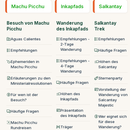
Machu Picchu
Inkapfads
Salkantay
Besuch von Machu
Wanderung
Salkantay
Picchu
des Inkapfads
Trek
Aguas Calientes
Empfehlungen -
Empfehlungen
2-Tage
Wanderung
Empfehlungen
Häufige Fragen
Empfehlungen -
Ephemeriden in
Höhen des
4-Tage
Machu Picchu
Salcantay
Wanderung
Erläuterungen zu den
Sternenparty
Häufige Fragen
Ministerialresolutionen
Vorstellung der
Höhen des
Für wen ist der
Wanderung von
Inkapfads
Besuch?
Salcantay
Majestic
Präsentation
Häufige Fragen
des Inkapfads
Wer eignet sich
für diese
Machu Picchu
Träger
Wanderung?
Rundreisen