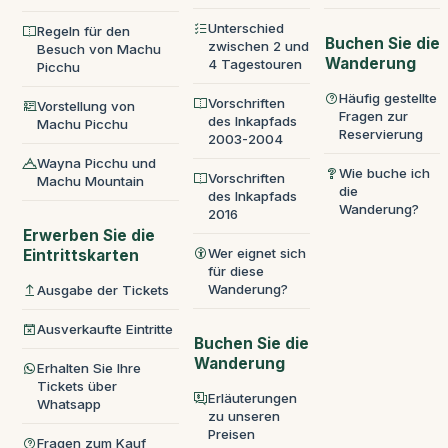
Unterschied
Regeln für den
Buchen Sie die
zwischen 2 und
Besuch von Machu
Wanderung
4 Tagestouren
Picchu
Häufig gestellte
Vorschriften
Vorstellung von
Fragen zur
des Inkapfads
Machu Picchu
Reservierung
2003-2004
Wayna Picchu und
Wie buche ich
Vorschriften
Machu Mountain
die
des Inkapfads
Wanderung?
2016
Erwerben Sie die
Wer eignet sich
Eintrittskarten
für diese
Wanderung?
Ausgabe der Tickets
Ausverkaufte Eintritte
Buchen Sie die
Wanderung
Erhalten Sie Ihre
Tickets über
Erläuterungen
Whatsapp
zu unseren
Preisen
Fragen zum Kauf