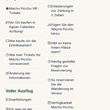
Erläuterungen
Machu Picchu VIP-
zur Zahlung in
Tickets
2 Zeiten
Vor Ort kaufen in
Fügen Sie den
Aguas Calientes:
Wayna Picchu
Achtung!
hinzu
Wie kaufe ich die
Gibt es keine
Eintrittskarten?
freien Plätze
mehr?
Wie man Tickets für
Machu Picchu
Häufig gestellte
vorreserviert
Fragen zur
Reservierung
Änderung der
Informationen
So reservieren
Sie die
Wanderung im
Voller Ausflug
Voraus
Empfehlungen
Verfügbarkeit
Machu Picchu
Für wen ist der