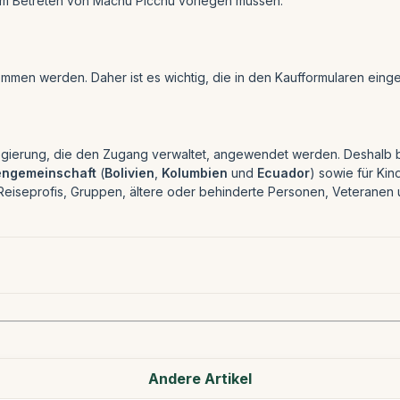
im Betreten von Machu Picchu vorlegen müssen.
en werden. Daher ist es wichtig, die in den Kaufformularen eing
Regierung, die den Zugang verwaltet, angewendet werden. Deshalb 
ngemeinschaft
(
Bolivien
,
Kolumbien
und
Ecuador
) sowie für Ki
eiseprofis, Gruppen, ältere oder behinderte Personen, Veteranen 
Andere Artikel