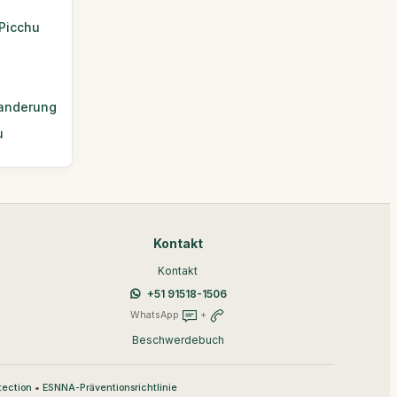
Picchu
Wanderung
u
Kontakt
Kontakt
+51 91518-1506
WhatsApp
+
Beschwerdebuch
•
tection
ESNNA-Präventionsrichtlinie