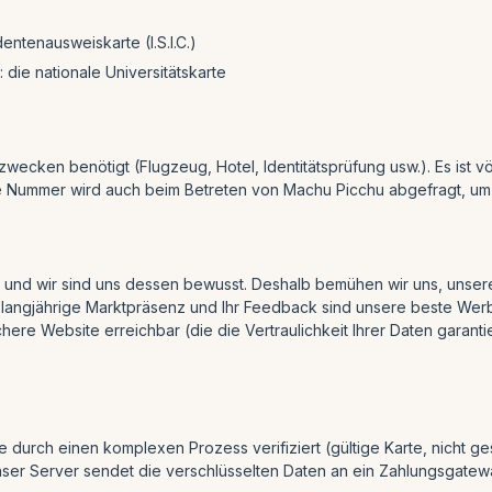
entenausweiskarte (I.S.I.C.)
die nationale Universitätskarte
zwecken benötigt (Flugzeug, Hotel, Identitätsprüfung usw.). Es ist 
be Nummer wird auch beim Betreten von Machu Picchu abgefragt, um I
 und wir sind uns dessen bewusst. Deshalb bemühen wir uns, unser
 langjährige Marktpräsenz und Ihr Feedback sind unsere beste Werbu
chere Website erreichbar (die die Vertraulichkeit Ihrer Daten garantier
 durch einen komplexen Prozess verifiziert (gültige Karte, nicht ge
nser Server sendet die verschlüsselten Daten an ein Zahlungsgateway