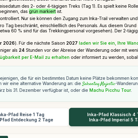
eisedatum des 2- oder 4-tägigen Treks (Tag 1). Es spielt keine Ro
 beginnen, das
grün markiert
ist.
kontrolliert. Nur sie können den Zugang zum Inka-Trail verwalten u
o Tag beschränkt, einschließlich des Personals. Aus diesem Grund e
etwa 60 % sind für das Trekkingpersonal vorgesehen). Der 2-tägige 
r 2026
). Für die nächste Saison
2027
laden wir Sie ein, Ihre Wa
niger als
24
Stunden vor der Abreise der Wanderung oder mit weni
ügbarkeit per E-Mail zu erhalten
oder informiert zu werden, soba
iejenigen, die für ein bestimmtes Datum keine Plätze bekommen kon
n wir eine alternative Wanderung an: die
Salcantay Majestic
-Wanderun
ärz bis 31. Dezember verfügbar ist, oder die
Machu Picchu Tour
.
nka-Pfad Reise 1 Tag
Inka-Pfad Klassisch 4
-Pfad Entdeckung 2 Tage
Inka-Pfad Imperial 5 