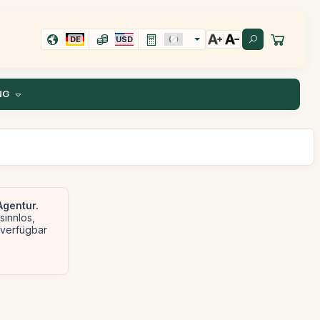
DE
USD
NG
Agentur.
sinnlos,
 verfügbar