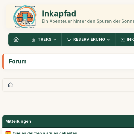
Inkapfad
Ein Abenteuer hinter den Spuren der Sonn
TREKS
RESERVIERUNG
INK
Forum
Mitteilungen
Quejas del tren a aguas calientes