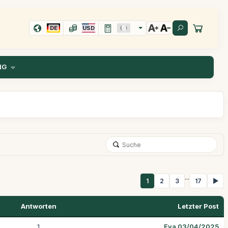
DE
USD
NG
...
1
2
3
17
▶
Antworten
Letzter Post
1
Eva 03/04/2025