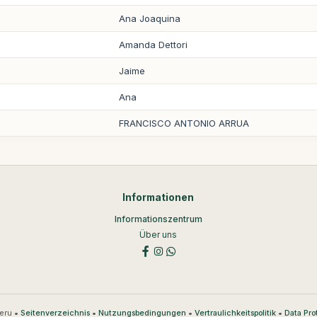
Ana Joaquina
Amanda Dettori
Jaime
Ana
FRANCISCO ANTONIO ARRUA
Informationen
Informationszentrum
Über uns
eru •
•
•
•
Seitenverzeichnis
Nutzungsbedingungen
Vertraulichkeitspolitik
Data Pro