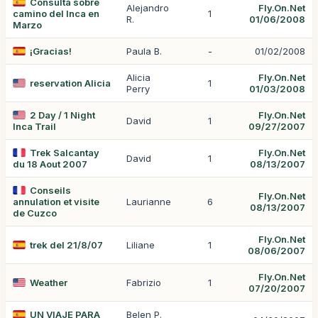
Consulta sobre
Alejandro
Fly.On.Net
camino del Inca en
1
R.
01/06/2008
Marzo
¡Gracias!
Paula B.
-
01/02/2008
Alicia
Fly.On.Net
reservation Alicia
1
Perry
01/03/2008
2 Day / 1 Night
Fly.On.Net
David
1
Inca Trail
09/27/2007
Trek Salcantay
Fly.On.Net
David
1
du 18 Aout 2007
08/13/2007
Conseils
Fly.On.Net
annulation et visite
Laurianne
6
08/13/2007
de Cuzco
Fly.On.Net
trek del 21/8/07
Liliane
1
08/06/2007
Fly.On.Net
Weather
Fabrizio
1
07/20/2007
UN VIAJE PARA
Belen P.