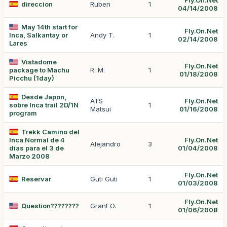
Fly.On.Net
direccion
Ruben
1
04/14/2008
May 14th start for
Fly.On.Net
Inca, Salkantay or
Andy T.
1
02/14/2008
Lares
Vistadome
Fly.On.Net
package to Machu
R. M.
1
01/18/2008
Picchu (1day)
Desde Japon,
ATS
Fly.On.Net
sobre Inca trail 2D/1N
1
Matsui
01/16/2008
program
Trekk Camino del
Inca Normal de 4
Fly.On.Net
Alejandro
3
días para el 3 de
01/04/2008
Marzo 2008
Fly.On.Net
Reservar
Guti Guti
1
01/03/2008
Fly.On.Net
Question????????
Grant O.
1
01/06/2008