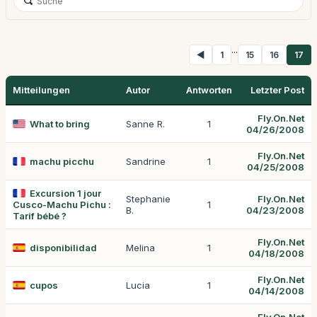
...
◀
1
15
16
17
Mitteilungen
Autor
Antworten
Letzter Post
Fly.On.Net
What to bring
Sanne R.
1
04/26/2008
Fly.On.Net
machu picchu
Sandrine
1
04/25/2008
Excursion 1 jour
Stephanie
Fly.On.Net
Cusco-Machu Pichu :
1
B.
04/23/2008
Tarif bébé ?
Fly.On.Net
disponibilidad
Melina
1
04/18/2008
Fly.On.Net
cupos
Lucia
1
04/14/2008