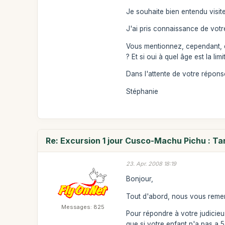
Je souhaite bien entendu visite
J'ai pris connaissance de votre
Vous mentionnez, cependant, qu
? Et si oui à quel âge est la lim
Dans l'attente de votre réponse
Stéphanie
Re: Excursion 1 jour Cusco-Machu Pichu : Tar
23. Apr. 2008 18:19
Bonjour,
Tout d'abord, nous vous remerc
Messages: 825
Pour répondre à votre judicieus
que si votre enfant n'a pas a 5