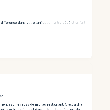
ifférence dans votre tarification entre bébé et enfant
es.
ien, sauf le repas de midi au restaurant. C'est à dire
seil si votre enfant est dans la tranche d'âge est de