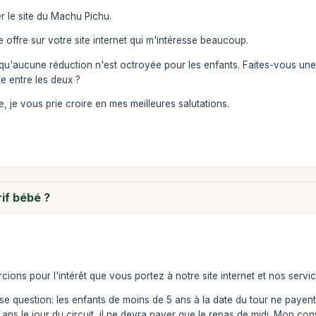
r le site du Machu Pichu.
 offre sur votre site internet qui m'intéresse beaucoup.
'aucune réduction n'est octroyée pour les enfants. Faites-vous une d
ite entre les deux ?
, je vous prie croire en mes meilleures salutations.
if bébé ?
ions pour l'intérêt que vous portez à notre site internet et nos servic
e question: les enfants de moins de 5 ans à la date du tour ne payent r
 ans le jour du circuit, il ne devra payer que le repas de midi. Mon con