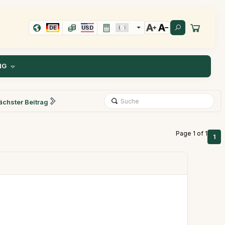
DE
USD
NG
ächster Beitrag
Page 1 of 1
1