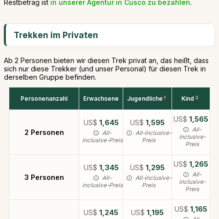
Restbetrag ist
in unserer Agentur in Cusco zu bezahlen
.
Trekken im Privaten
Ab 2 Personen bieten wir diesen Trek privat an, das heißt, dass
sich nur diese Trekker (und unser Personal) für diesen Trek in
derselben Gruppe befinden.
Personenanzahl
Erwachsene
Jugendliche
1
Kind
2
US$
1,565
US$
1,645
US$
1,595
All-
2 Personen
All-
All-inclusive-
inclusive-
inclusive-Preis
Preis
Preis
US$
1,265
US$
1,345
US$
1,295
All-
3 Personen
All-
All-inclusive-
inclusive-
inclusive-Preis
Preis
Preis
US$
1,165
US$
1,245
US$
1,195