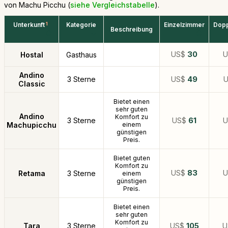
von Machu Picchu (
siehe Vergleichstabelle
).
Unterkunft
1
Kategorie
Einzelzimmer
Dop
Beschreibung
US$
30
Hostal
Gasthaus
Andino
3 Sterne
US$
49
Classic
Bietet einen
sehr guten
Andino
Komfort zu
3 Sterne
US$
61
Machupicchu
einem
günstigen
Preis.
Bietet guten
Komfort zu
US$
83
Retama
3 Sterne
einem
günstigen
Preis.
Bietet einen
sehr guten
Komfort zu
Tara
3 Sterne
US$
105
U