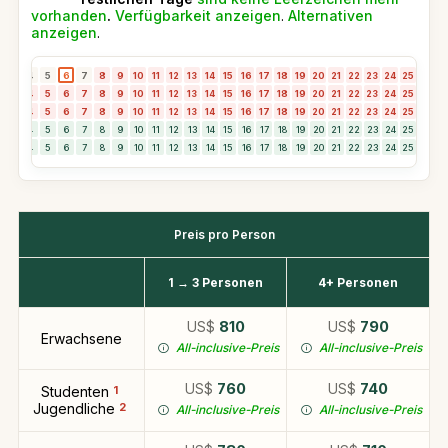
vorhanden
.
Verfügbarkeit anzeigen
.
Alternativen
anzeigen
.
3
4
5
6
7
8
9
10
11
12
13
14
15
16
17
18
19
20
21
22
23
24
25
26
2
3
4
5
6
7
8
9
10
11
12
13
14
15
16
17
18
19
20
21
22
23
24
25
26
2
3
4
5
6
7
8
9
10
11
12
13
14
15
16
17
18
19
20
21
22
23
24
25
26
2
3
4
5
6
7
8
9
10
11
12
13
14
15
16
17
18
19
20
21
22
23
24
25
26
2
3
4
5
6
7
8
9
10
11
12
13
14
15
16
17
18
19
20
21
22
23
24
25
26
2
Preis pro Person
1 → 3 Personen
4+ Personen
US$
810
US$
790
Erwachsene
All-inclusive-Preis
All-inclusive-Preis
US$
760
US$
740
Studenten
1
Jugendliche
2
All-inclusive-Preis
All-inclusive-Preis