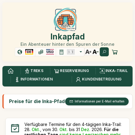
Inkapfad
Ein Abenteuer hinter den Spuren der Sonne
DE
USD
TREKS
RESERVIERUNG
INKA-TRAIL
INFORMATIONEN
KUNDENBETREUUNG
Preise für die Inka-Pfad Klassisch 4 Tage
Informationen per E-Mail erhalten
Verfügbare Termine für den 4-tägigen Inka-Trail:
28.
Okt.
, vom 30.
Okt.
bis 31
Dez.
2026.
Für die
restlichen Tage
sind keine Leerzeichen mehr