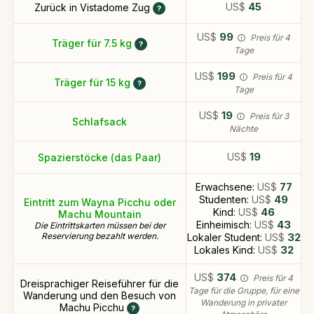
US$
45
Zurück in Vistadome Zug
US$
99
Preis für 4
Träger für 7.5 kg
Tage
US$
199
Preis für 4
Träger für 15 kg
Tage
US$
19
Preis für 3
Schlafsack
Nächte
US$
19
Spazierstöcke (das Paar)
Erwachsene:
US$
77
Studenten:
US$
49
Eintritt zum Wayna Picchu oder
Kind:
US$
46
Machu Mountain
Einheimisch:
US$
43
Die Eintrittskarten müssen bei der
Reservierung bezahlt werden.
Lokaler Student:
US$
32
Lokales Kind:
US$
32
US$
374
Preis für 4
Dreisprachiger Reiseführer für die
Tage für die Gruppe, für eine
Wanderung und den Besuch von
Wanderung in privater
Machu Picchu