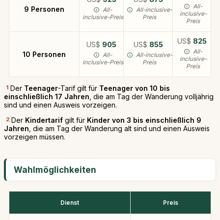
All-
9 Personen
All-
All-inclusive-
inclusive-
inclusive-Preis
Preis
Preis
US$
825
US$
905
US$
855
All-
10 Personen
All-
All-inclusive-
inclusive-
inclusive-Preis
Preis
Preis
1
Der
Teenager
-Tarif gilt für
Teenager von 10 bis
einschließlich 17 Jahren
, die am Tag der Wanderung volljährig
sind und einen Ausweis vorzeigen.
2
Der
Kindertarif
gilt für
Kinder von 3 bis einschließlich 9
Jahren
, die am Tag der Wanderung alt sind und einen Ausweis
vorzeigen müssen.
Wahlmöglichkeiten
Dienst
Preis