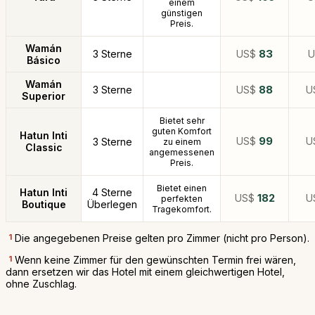
einem
günstigen
Preis.
Wamán
3 Sterne
US$
83
Básico
Wamán
3 Sterne
US$
88
U
Superior
Bietet sehr
guten Komfort
Hatun Inti
US$
99
U
3 Sterne
zu einem
Classic
angemessenen
Preis.
Bietet einen
Hatun Inti
4 Sterne
US$
182
U
perfekten
Boutique
Überlegen
Tragekomfort.
1
Die angegebenen Preise gelten pro Zimmer (nicht pro Person).
1
Wenn keine Zimmer für den gewünschten Termin frei wären,
dann ersetzen wir das Hotel mit einem gleichwertigen Hotel,
ohne Zuschlag.