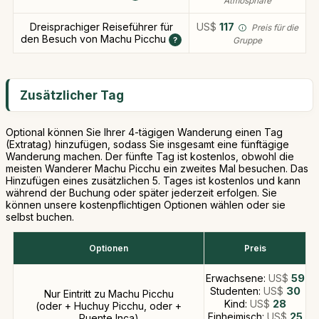
Atmosphäre
Dreisprachiger Reiseführer für
US$
117
Preis für die
den Besuch von Machu Picchu
Gruppe
Zusätzlicher Tag
Optional können Sie Ihrer 4-tägigen Wanderung einen Tag
(Extratag) hinzufügen, sodass Sie insgesamt eine fünftägige
Wanderung machen. Der fünfte Tag ist kostenlos, obwohl die
meisten Wanderer Machu Picchu ein zweites Mal besuchen. Das
Hinzufügen eines zusätzlichen 5. Tages ist kostenlos und kann
während der Buchung oder später jederzeit erfolgen. Sie
können unsere kostenpflichtigen Optionen wählen oder sie
selbst buchen.
Optionen
Preis
Erwachsene:
US$
59
Studenten:
US$
30
Nur Eintritt zu Machu Picchu
Kind:
US$
28
(oder + Huchuy Picchu, oder +
Einheimisch:
US$
25
Puente Inca)