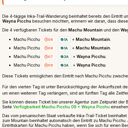
Die 4-tägige Inka-Trail-Wanderung beinhaltet bereits den Eintrit
Wayna Picchu
besuchen möchten, erinnern wir daran, dass dieser
Die 4 verfügbaren Tickets für den
Machu Mountain
und den
Way
Machu Picchu
+
Machu Mountain
.
06
1A
Machu Picchu
+
Machu Mountain
.
08
1A
Machu Picchu
+
Wayna Picchu
.
07
3A
Machu Picchu
+
Wayna Picchu
.
09
3A
Diese Tickets ermöglichen den Eintritt nach Machu Picchu zwisch
Für den vierten Tag ist unter Berücksichtigung der Ankunftszeit d
um einen weiteren Tag verlängern, sind am fünften Tag alle Zeitfe
Sie können dieses Ticket bei unserer Agentur zum Zeitpunkt der
Seite
Verfügbarkeit Machu Picchu 09 + Wayna Picchu
einsehen
Das vom peruanischen Staat verkaufte Inka-Trail-Ticket beinhaltet 
zum Mountain beinhaltet automatisch den Eintritt zu Machu Picchu
Eintrittskarten für Machu Picchu haben, wenn Sie sich für einen B