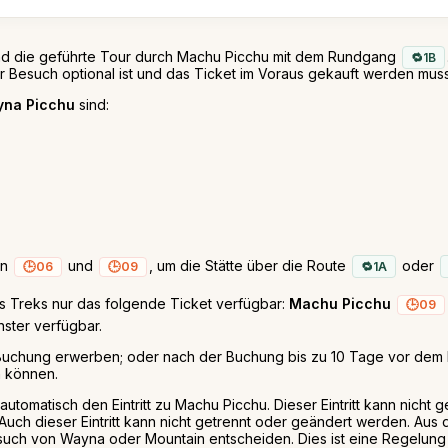
t und die geführte Tour durch Machu Picchu mit dem Rundgang
1B
 Besuch optional ist und das Ticket im Voraus gekauft werden muss,
na Picchu
sind:
en
und
, um die Stätte über die Route
oder
06
09
1A
es Treks nur das folgende Ticket verfügbar:
Machu Picchu
09
nster verfügbar.
 Buchung erwerben; oder nach der Buchung bis zu 10 Tage vor dem D
 können.
automatisch den Eintritt zu Machu Picchu. Dieser Eintritt kann nicht
. Auch dieser Eintritt kann nicht getrennt oder geändert werden. A
esuch von Wayna oder Mountain entscheiden. Dies ist eine Regelung 