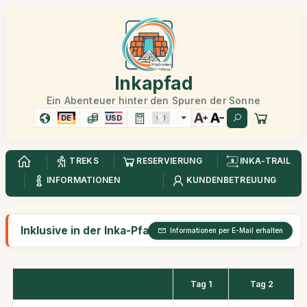
Inkapfad
Ein Abenteuer hinter den Spuren der Sonne
DE
USD
TREKS
RESERVIERUNG
INKA-TRAIL
INFORMATIONEN
KUNDENBETREUUNG
Inklusive in der Inka-Pfad Entdeckung 2 Tage
Informationen per E-Mail erhalten
Tag 1
Tag 2