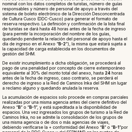
nominal con los datos completos de turistas, número de guías
responsables y número de personal de apoyo a través del
sistema de boleto electrónico de la Dirección Desconcentrada
de Cultura Cusco (DDC-Cusco) para generar el formato de
reserva respectivo. La definición y confirmación de la lista final
de turistas se dará hasta 48 horas antes de la fecha de ingreso
(para permitir la incorporación del nombre de los guías,
quedando pendiente la relación del personal de apoyo hasta el
día de ingreso en el Anexo “
B-2
”), la misma que estará sujeta a
la capacidad de carga establecida en los documentos de
gestión del SHM.
De existir incumplimiento a dicha obligación, se procederá al
pago de una penalidad por concepto de cierre extemporáneo
equivalente al 30% del monto total del anexo, hasta
24
horas
antes de la fecha de ingreso, caso contrario, se perderá el
derecho de ingreso a la Red de Caminos Inka del SHM sin lugar
a reclamo alguno y quedando anulada la reserva.
La acumulación de espacios solo procede en compras parciales
realizadas por una misma agencia antes del cierre definitivo del
Anexo “
B
” o “
B-1
”, y está supeditada a la disponibilidad de
espacios. Una vez ingresados los grupos de turismo a la Red de
Caminos Inka, no se admite la consolidación de los grupos de
una misma agencia o de dos o más agencias de viajes,
debiendo verificarse la + conformidad del Anexo “
B
” o “
B-1
”por