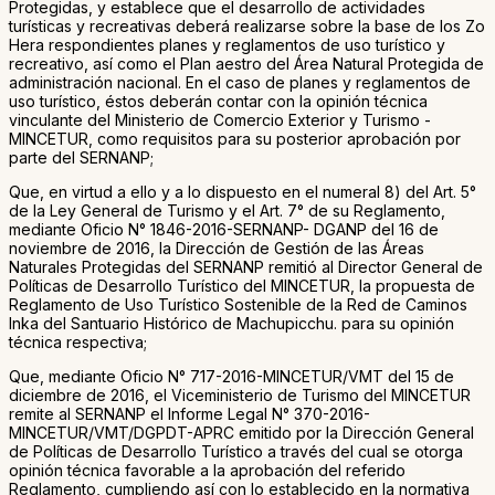
Protegidas, y establece que el desarrollo de actividades
turísticas y recreativas deberá realizarse sobre la base de los Zo
Hera respondientes planes y reglamentos de uso turístico y
recreativo, así como el Plan aestro del Área Natural Protegida de
administración nacional. En el caso de planes y reglamentos de
uso turístico, éstos deberán contar con la opinión técnica
vinculante del Ministerio de Comercio Exterior y Turismo -
MINCETUR, como requisitos para su posterior aprobación por
parte del SERNANP;
Que, en virtud a ello y a lo dispuesto en el numeral 8) del Art. 5°
de la Ley General de Turismo y el Art. 7° de su Reglamento,
mediante Oficio N° 1846-2016-SERNANP- DGANP del 16 de
noviembre de 2016, la Dirección de Gestión de las Áreas
Naturales Protegidas del SERNANP remitió al Director General de
Políticas de Desarrollo Turístico del MINCETUR, la propuesta de
Reglamento de Uso Turístico Sostenible de la Red de Caminos
Inka del Santuario Histórico de Machupicchu. para su opinión
técnica respectiva;
Que, mediante Oficio N° 717-2016-MINCETUR/VMT del 15 de
diciembre de 2016, el Viceministerio de Turismo del MINCETUR
remite al SERNANP el Informe Legal N° 370-2016-
MINCETUR/VMT/DGPDT-APRC emitido por la Dirección General
de Políticas de Desarrollo Turístico a través del cual se otorga
opinión técnica favorable a la aprobación del referido
Reglamento, cumpliendo así con lo establecido en la normativa