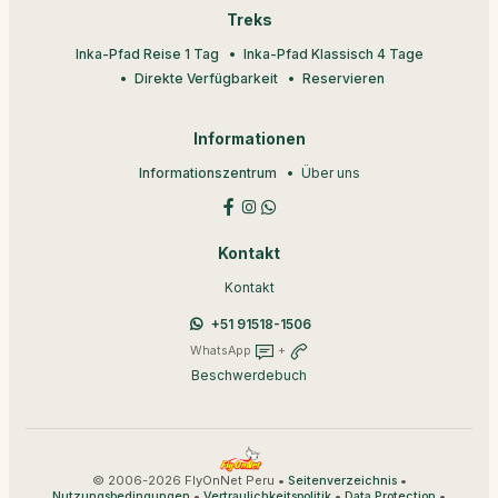
Treks
Inka-Pfad Reise 1 Tag
Inka-Pfad Klassisch 4 Tage
Direkte Verfügbarkeit
Reservieren
Informationen
Informationszentrum
Über uns
Kontakt
Kontakt
+51 91518-1506
WhatsApp
+
Beschwerdebuch
© 2006-2026 FlyOnNet Peru •
•
Seitenverzeichnis
•
•
•
Nutzungsbedingungen
Vertraulichkeitspolitik
Data Protection