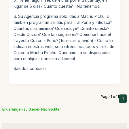
5. Tienen algún Trek de 4 días por el Salcantay, en
lugar de 5 días? Cuánto cuesta? - No tenemos.
6. Su Agencia programa solo idas a Machu Pichu, o
también programan salidas para ir al Puno y Titicaca?
Cuantos días mínimo? Que incluye? Cuánto cuesta?
Desde Cuzco? Que tan seguro es? Como se hace el
trayecto Cuzco – Puno?( terrestre o avión) - Como lo
indican nuestras web, solo ofrecemos tours y treks de
Cusco a Machu Picchu. Quedamos a su disposición
para cualquier consulta adicional.
Saludos cordiales,
Page 1 of 1
1
Erklärungen zu diesen Nachrichten