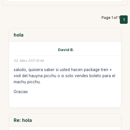
Page 1 of 1
1
hola
David B.
03. März 2017 10:46
saludo, quisiera saber si usted hacen package tren +
visit del hauyna picchu o si solo vendes boleto para el
machu picchu.
Gracias
Re: hola