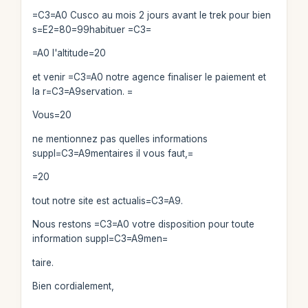
=C3=A0 Cusco au mois 2 jours avant le trek pour bien
s=E2=80=99habituer =C3=
=A0 l'altitude=20
et venir =C3=A0 notre agence finaliser le paiement et
la r=C3=A9servation. =
Vous=20
ne mentionnez pas quelles informations
suppl=C3=A9mentaires il vous faut,=
=20
tout notre site est actualis=C3=A9.
Nous restons =C3=A0 votre disposition pour toute
information suppl=C3=A9men=
taire.
Bien cordialement,