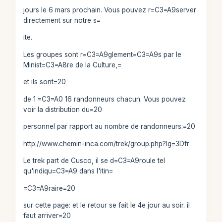
jours le 6 mars prochain. Vous pouvez r=C3=A9server
directement sur notre s=
ite.
Les groupes sont r=C3=A9glement=C3=A9s par le
Minist=C3=A8re de la Culture,=
et ils sont=20
de 1 =C3=A0 16 randonneurs chacun. Vous pouvez
voir la distribution du=20
personnel par rapport au nombre de randonneurs:=20
http://www.chemin-inca.com/trek/group.php?lg=3Dfr
Le trek part de Cusco, il se d=C3=A9roule tel
qu'indiqu=C3=A9 dans l'itin=
=C3=A9raire=20
sur cette page: et le retour se fait le 4e jour au soir. il
faut arriver=20