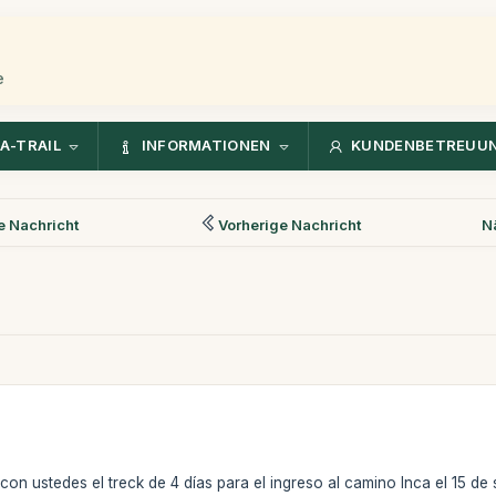
e
A-TRAIL
INFORMATIONEN
KUNDENBETREUU
 Nachricht
Vorherige Nachricht
N
con ustedes el treck de 4 días para el ingreso al camino Inca el 15 