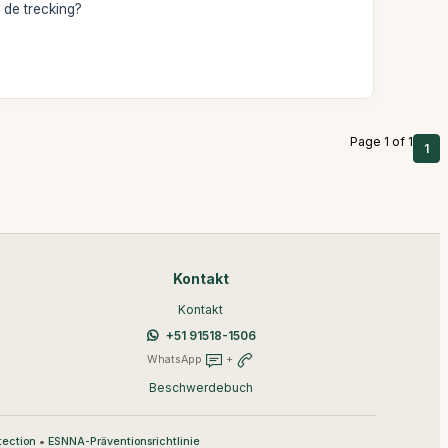
 de trecking?
Page 1 of 1
1
Kontakt
Kontakt
+51 91518-1506
WhatsApp
+
Beschwerdebuch
•
tection
ESNNA-Präventionsrichtlinie