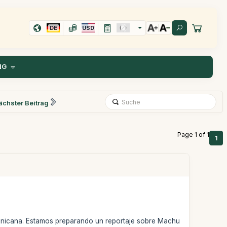
DE
USD
NG
ächster Beitrag
Page 1 of 1
1
minicana. Estamos preparando un reportaje sobre Machu