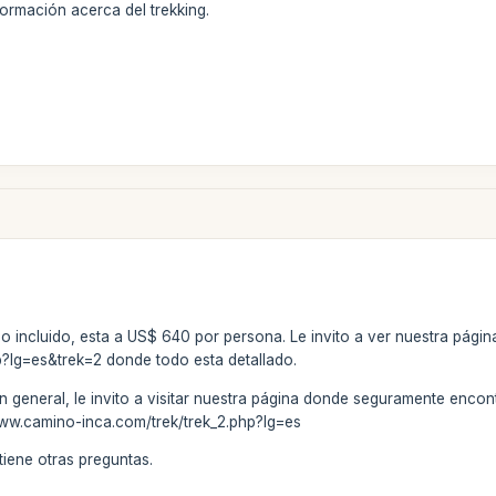
formación acerca del trekking.
todo incluido, esta a US$ 640 por persona. Le invito a ver nuestra pági
?lg=es&trek=2 donde todo esta detallado.
 general, le invito a visitar nuestra página donde seguramente encont
/www.camino-inca.com/trek/trek_2.php?lg=es
tiene otras preguntas.