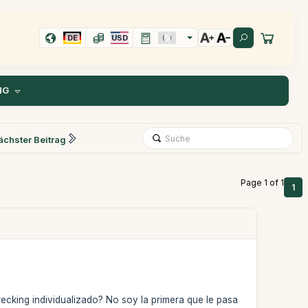
DE
USD
NG
ächster Beitrag
Page 1 of 1
1
recking individualizado? No soy la primera que le pasa