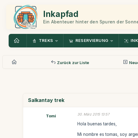
Inkapfad
Ein Abenteuer hinter den Spuren der Sonn
TREKS
RESERVIERUNG
INK
Zurück zur Liste
Neue
Salkantay trek
30. März 2015 13:57
Tomi
Hola buenas tardes,
Mi nombre es tomas, soy argent