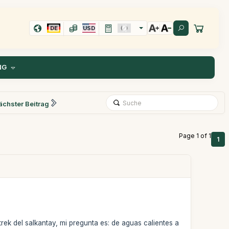
DE
USD
NG
ächster Beitrag
Page 1 of 1
1
rek del salkantay, mi pregunta es: de aguas calientes a