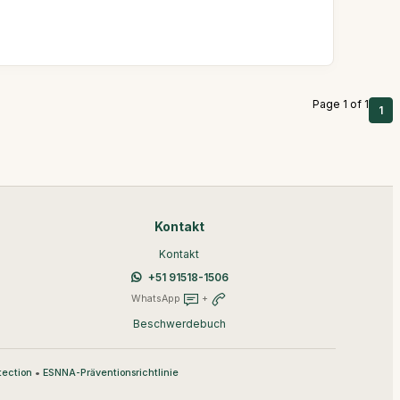
Page 1 of 1
1
Kontakt
Kontakt
+51 91518-1506
WhatsApp
+
Beschwerdebuch
•
tection
ESNNA-Präventionsrichtlinie