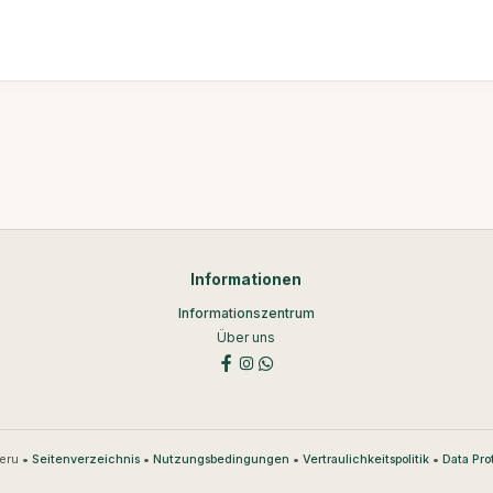
Informationen
Informationszentrum
Über uns
eru •
•
•
•
Seitenverzeichnis
Nutzungsbedingungen
Vertraulichkeitspolitik
Data Pro