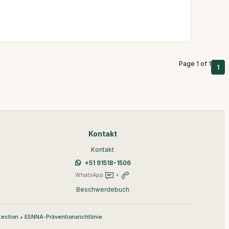
Page 1 of 1
1
Kontakt
Kontakt
+51 91518-1506
WhatsApp
+
Beschwerdebuch
•
tection
ESNNA-Präventionsrichtlinie