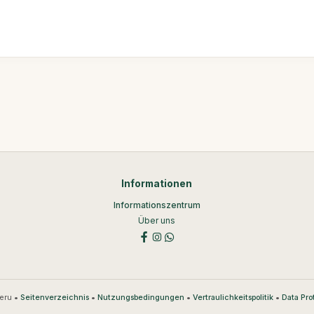
Informationen
Informationszentrum
Über uns
eru •
•
•
•
Seitenverzeichnis
Nutzungsbedingungen
Vertraulichkeitspolitik
Data Pro