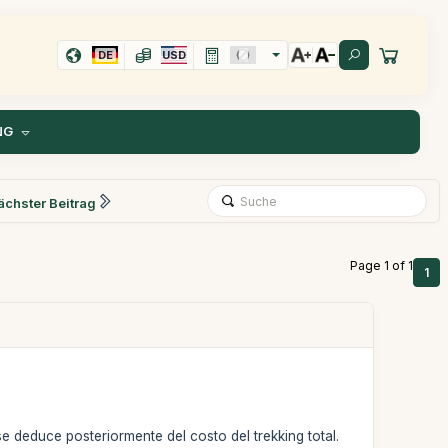
DE
USD
NG
ächster Beitrag
Page 1 of 1
1
se deduce posteriormente del costo del trekking total.