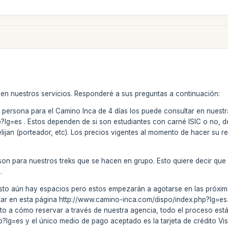
 en nuestros servicios. Responderé a sus preguntas a continuación:
r persona para el Camino Inca de 4 días los puede consultar en nuest
lg=es . Estos dependen de si son estudiantes con carné ISIC o no, de 
ijan (porteador, etc). Los precios vigentes al momento de hacer su res
 son para nuestros treks que se hacen en grupo. Esto quiere decir que
.
sto aún hay espacios pero estos empezarán a agotarse en las próximas
ar en esta página http://www.camino-inca.com/dispo/index.php?lg=es. E
nto a cómo reservar a través de nuestra agencia, todo el proceso est
?lg=es y el único medio de pago aceptado es la tarjeta de crédito Vi