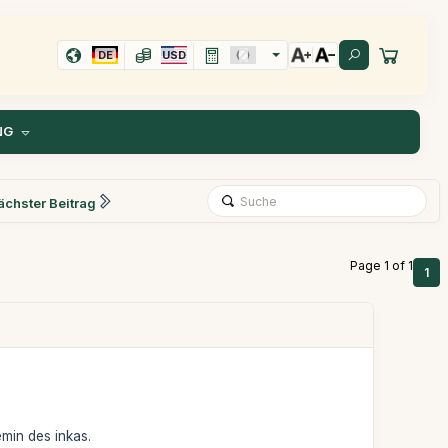
DE
USD
NG
ächster Beitrag
Page 1 of 1
1
min des inkas.