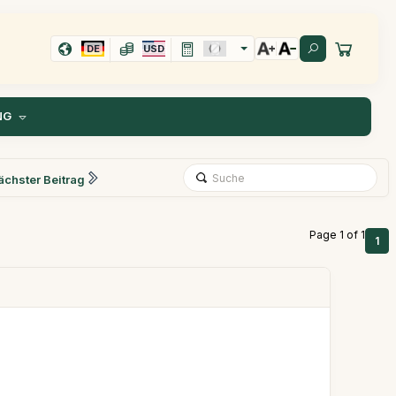
DE
USD
NG
ächster Beitrag
Page 1 of 1
1