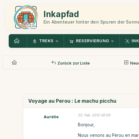
Inkapfad
Ein Abenteuer hinter den Spuren der Sonn
TREKS
RESERVIERUNG
INK
Zurück zur Liste
Neue
Voyage au Perou : Le machu picchu
02. Feb. 2012 06:59
Aurélie
Bonjour,
Nous venons au Pérou en mars/