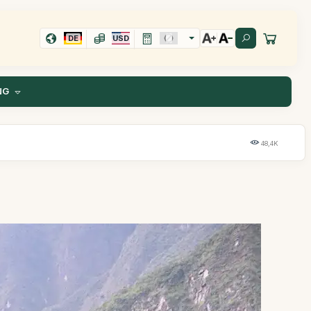
DE
USD
NG
48,4K