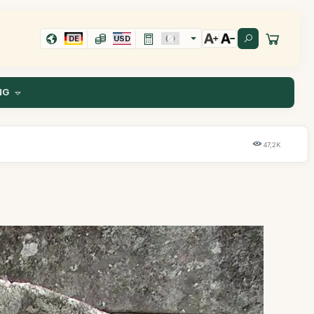
DE
USD
NG
47,2K