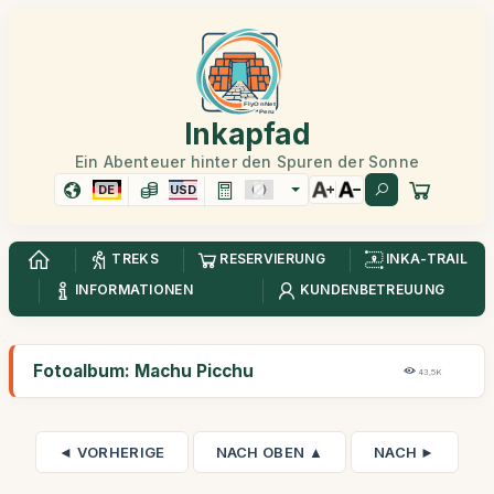
Inkapfad
Ein Abenteuer hinter den Spuren der Sonne
DE
USD
TREKS
RESERVIERUNG
INKA-TRAIL
INFORMATIONEN
KUNDENBETREUUNG
Fotoalbum: Machu Picchu
43,5K
◄ VORHERIGE
NACH OBEN ▲
NACH ►