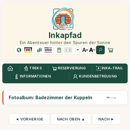
Inkapfad
Ein Abenteuer hinter den Spuren der Sonne
DE
USD
TREKS
RESERVIERUNG
INKA-TRAIL
INFORMATIONEN
KUNDENBETREUUNG
Fotoalbum: Badezimmer der Kuppeln
31,6K
◄ VORHERIGE
NACH OBEN ▲
NACH ►