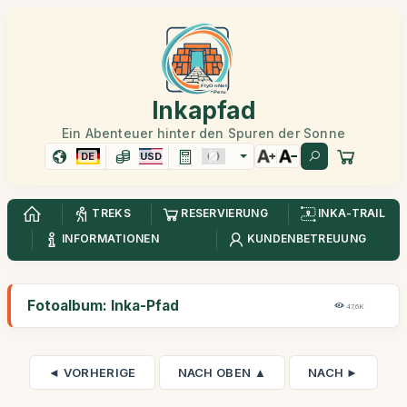
Inkapfad
Ein Abenteuer hinter den Spuren der Sonne
DE
USD
TREKS
RESERVIERUNG
INKA-TRAIL
INFORMATIONEN
KUNDENBETREUUNG
Fotoalbum: Inka-Pfad
47,6K
◄ VORHERIGE
NACH OBEN ▲
NACH ►