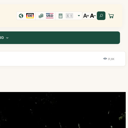
DE
USD
NG
31,6K