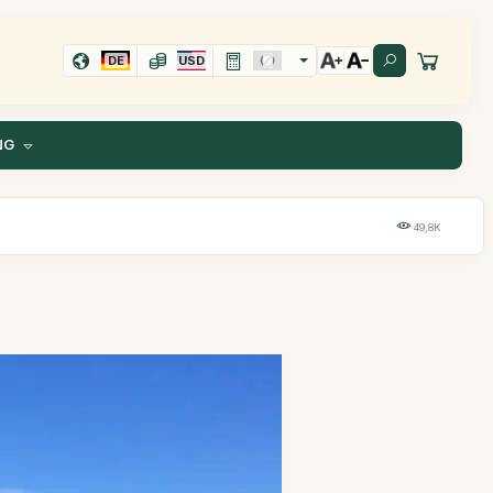
DE
USD
NG
49,8K