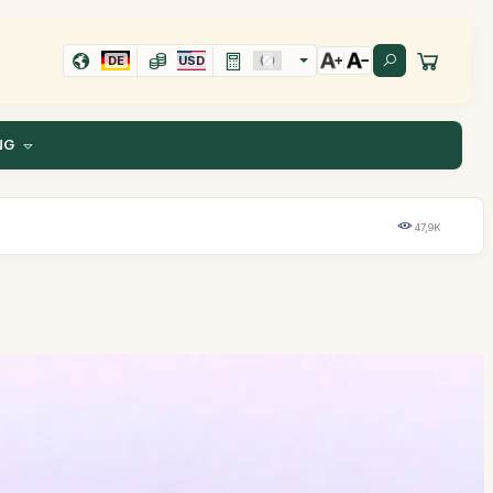
DE
USD
NG
47,9K