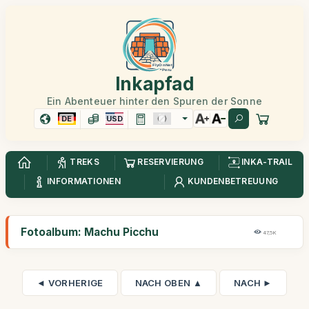
Inkapfad
Ein Abenteuer hinter den Spuren der Sonne
DE
USD
TREKS
RESERVIERUNG
INKA-TRAIL
INFORMATIONEN
KUNDENBETREUUNG
Fotoalbum: Machu Picchu
47,5K
◄ VORHERIGE
NACH OBEN ▲
NACH ►