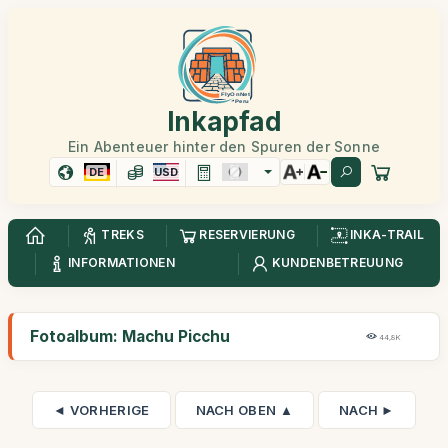
Inkapfad
Ein Abenteuer hinter den Spuren der Sonne
DE
USD
TREKS
RESERVIERUNG
INKA-TRAIL
INFORMATIONEN
KUNDENBETREUUNG
Fotoalbum: Machu Picchu
44,8K
◄ VORHERIGE
NACH OBEN ▲
NACH ►