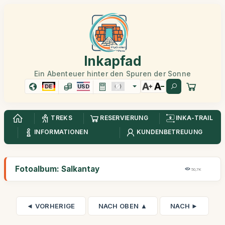
Inkapfad
Ein Abenteuer hinter den Spuren der Sonne
DE
USD
TREKS
RESERVIERUNG
INKA-TRAIL
INFORMATIONEN
KUNDENBETREUUNG
Fotoalbum: Salkantay
50,7K
◄ VORHERIGE
NACH OBEN ▲
NACH ►