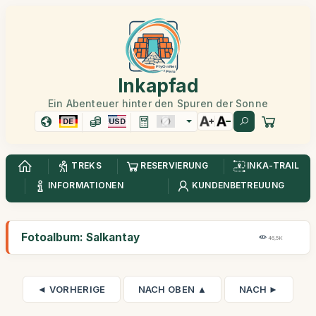
Inkapfad
Ein Abenteuer hinter den Spuren der Sonne
DE
USD
TREKS
RESERVIERUNG
INKA-TRAIL
INFORMATIONEN
KUNDENBETREUUNG
Fotoalbum: Salkantay
46,5K
◄ VORHERIGE
NACH OBEN ▲
NACH ►