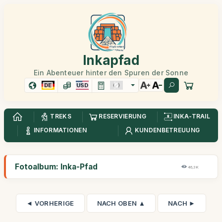
Inkapfad
Ein Abenteuer hinter den Spuren der Sonne
DE
USD
TREKS
RESERVIERUNG
INKA-TRAIL
INFORMATIONEN
KUNDENBETREUUNG
Fotoalbum: Inka-Pfad
46,3K
◄ VORHERIGE
NACH OBEN ▲
NACH ►