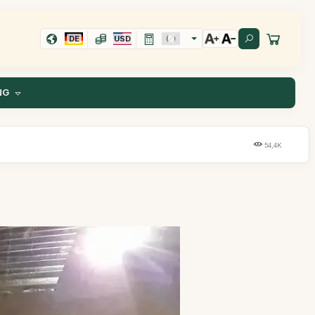
DE
USD
NG
54,4K