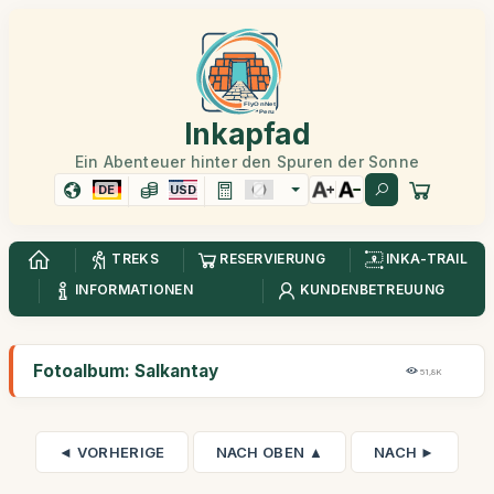
Inkapfad
Ein Abenteuer hinter den Spuren der Sonne
DE
USD
TREKS
RESERVIERUNG
INKA-TRAIL
INFORMATIONEN
KUNDENBETREUUNG
Fotoalbum: Salkantay
51,8K
◄ VORHERIGE
NACH OBEN ▲
NACH ►