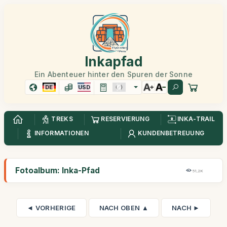
Inkapfad
Ein Abenteuer hinter den Spuren der Sonne
DE
USD
TREKS
RESERVIERUNG
INKA-TRAIL
INFORMATIONEN
KUNDENBETREUUNG
Fotoalbum: Inka-Pfad
51,2K
◄ VORHERIGE
NACH OBEN ▲
NACH ►