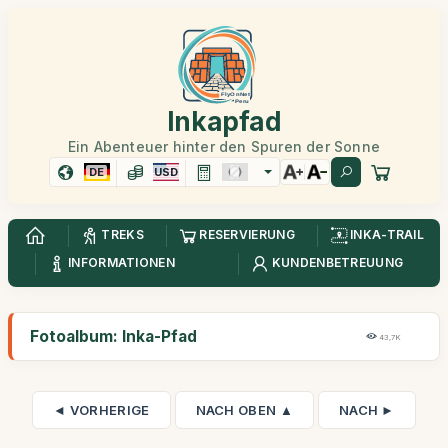
Inkapfad
Ein Abenteuer hinter den Spuren der Sonne
DE
USD
TREKS
RESERVIERUNG
INKA-TRAIL
INFORMATIONEN
KUNDENBETREUUNG
Fotoalbum: Inka-Pfad
43,7K
◄ VORHERIGE
NACH OBEN ▲
NACH ►