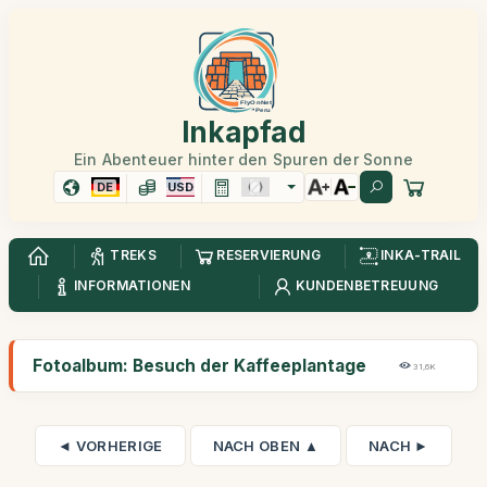
Inkapfad
Ein Abenteuer hinter den Spuren der Sonne
DE
USD
TREKS
RESERVIERUNG
INKA-TRAIL
INFORMATIONEN
KUNDENBETREUUNG
Fotoalbum: Besuch der Kaffeeplantage
31,6K
◄ VORHERIGE
NACH OBEN ▲
NACH ►