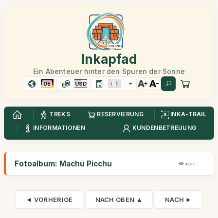
Inkapfad
Ein Abenteuer hinter den Spuren der Sonne
DE
USD
TREKS
RESERVIERUNG
INKA-TRAIL
INFORMATIONEN
KUNDENBETREUUNG
Fotoalbum: Machu Picchu
45,9K
◄ VORHERIGE
NACH OBEN ▲
NACH ►