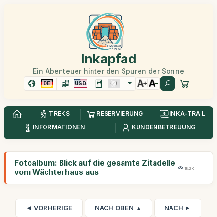
Inkapfad
Ein Abenteuer hinter den Spuren der Sonne
DE
USD
TREKS
RESERVIERUNG
INKA-TRAIL
INFORMATIONEN
KUNDENBETREUUNG
Fotoalbum: Blick auf die gesamte Zitadelle
18,2K
vom Wächterhaus aus
◄ VORHERIGE
NACH OBEN ▲
NACH ►