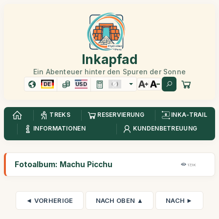
Inkapfad
Ein Abenteuer hinter den Spuren der Sonne
DE
USD
TREKS
RESERVIERUNG
INKA-TRAIL
INFORMATIONEN
KUNDENBETREUUNG
Fotoalbum: Machu Picchu
17,1K
◄ VORHERIGE
NACH OBEN ▲
NACH ►