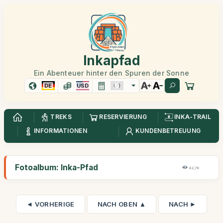
Inkapfad
Ein Abenteuer hinter den Spuren der Sonne
DE
USD
TREKS
RESERVIERUNG
INKA-TRAIL
INFORMATIONEN
KUNDENBETREUUNG
Fotoalbum: Inka-Pfad
42,7K
◄ VORHERIGE
NACH OBEN ▲
NACH ►