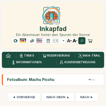
Inkapfad
Ein Abenteuer hinter den Spuren der Sonne
DE
USD
TREKS
RESERVIERUNG
INKA-TRAIL
INFORMATIONEN
KUNDENBETREUUNG
Fotoalbum: Machu Picchu
51K
◄ VORHERIGE
NACH OBEN ▲
NACH ►